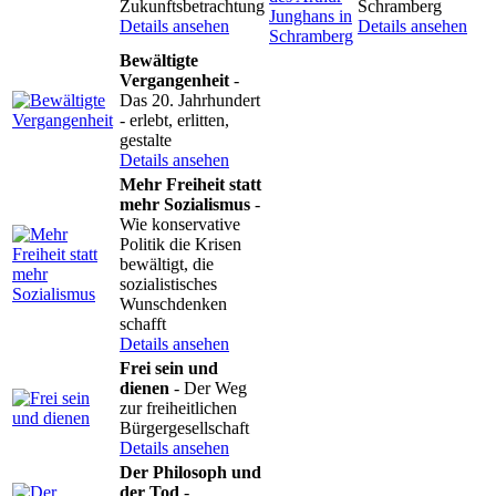
Zukunftsbetrachtung
Schramberg
Details ansehen
Details ansehen
Bewältigte
Vergangenheit
-
Das 20. Jahrhundert
- erlebt, erlitten,
gestalte
Details ansehen
Mehr Freiheit statt
mehr Sozialismus
-
Wie konservative
Politik die Krisen
bewältigt, die
sozialistisches
Wunschdenken
schafft
Details ansehen
Frei sein und
dienen
- Der Weg
zur freiheitlichen
Bürgergesellschaft
Details ansehen
Der Philosoph und
der Tod
-