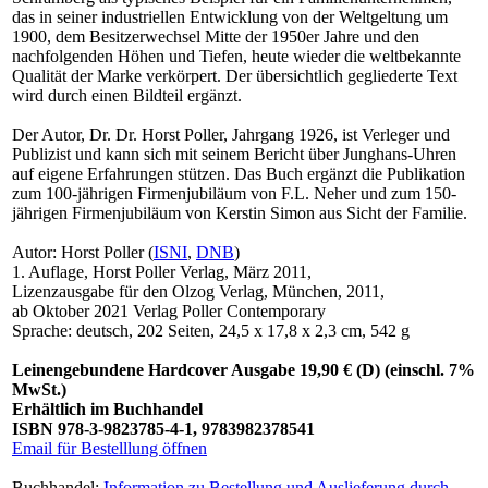
das in seiner industriellen Entwicklung von der Weltgeltung um
1900, dem Besitzerwechsel Mitte der 1950er Jahre und den
nachfolgenden Höhen und Tiefen, heute wieder die weltbekannte
Qualität der Marke verkörpert. Der übersichtlich gegliederte Text
wird durch einen Bildteil ergänzt.
Der Autor, Dr. Dr. Horst Poller, Jahrgang 1926, ist Verleger und
Publizist und kann sich mit seinem Bericht über Junghans-Uhren
auf eigene Erfahrungen stützen. Das Buch ergänzt die Publikation
zum 100-jährigen Firmenjubiläum von F.L. Neher und zum 150-
jährigen Firmenjubiläum von Kerstin Simon aus Sicht der Familie.
Autor: Horst Poller (
ISNI
,
DNB
)
1. Auflage, Horst Poller Verlag, März 2011,
Lizenzausgabe für den Olzog Verlag, München, 2011,
ab Oktober 2021 Verlag Poller Contemporary
Sprache: deutsch, 202 Seiten, 24,5 x 17,8 x 2,3 cm, 542 g
Leinengebundene Hardcover Ausgabe 19,90 € (D) (einschl. 7%
MwSt.)
Erhältlich im Buchhandel
ISBN 978-3-9823785-4-1, 9783982378541
Email für Bestelllung öffnen
Buchhandel:
Information zu Bestellung und Auslieferung durch