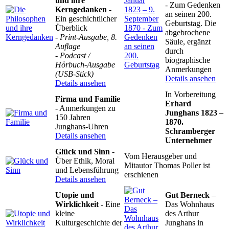
und ihre
- Zum Gedenken
Kerngedanken
-
an seinen 200.
Ein geschichtlicher
Geburtstag. Die
Überblick
abgebrochene
- Print-Ausgabe, 8.
Säule, ergänzt
Auflage
durch
- Podcast /
biographische
Hörbuch-Ausgabe
Anmerkungen
(USB-Stick)
Details ansehen
Details ansehen
In Vorbereitung
Firma und Familie
Erhard
- Anmerkungen zu
Junghans 1823 –
150 Jahren
1870.
Junghans-Uhren
Schramberger
Details ansehen
Unternehmer
Glück und Sinn
-
Vom Herausgeber und
Über Ethik, Moral
Mitautor Thomas Poller ist
und Lebensführung
erschienen
Details ansehen
Utopie und
Gut Berneck
–
Wirklichkeit
- Eine
Das Wohnhaus
kleine
des Arthur
Kulturgeschichte der
Junghans in